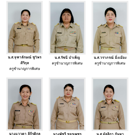
น.ส.จุฑาลักษณ์ ชูไพร
น.ส.รัชนี บำเพ็ญ
น.ส.วราภรณ์ มิ่งเมือง
ศิริกุล
ครูชำนาญการพิเศษ
ครูชำนาญการพิเศษ
ครูชำนาญการพิเศษ
นางแววตา ลีกีรติกุล
นางพัชรี ขจรเพชร
น.ส.มัลลิกา กันหา