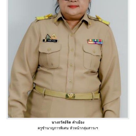
นางถวัลย์จิต คำเมือง
ครูชำนาญการพิเศษ หัวหน้ากลุ่มสาระฯ