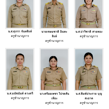
น.ส.ศุภรา จันทสิงห์
นายเขษมชาติ อินทะ
น.ส.ปาริชาติ สายทอง
ครูชำนาญการ
สิงห์
ครูชำนาญการ
ครูชำนาญการ
น.ส.มนัชนันท์ ดวงศรี
นางสร้อยเพชร โปรดสัน
น.ส.พิมพ์ประกาย บุญ
ครูชำนาญการ
เทียะ
สะอาด
ครูชำนาญการ
ครูชำนาญการ