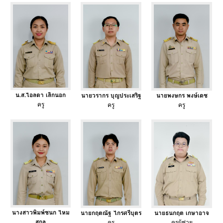
น.ส.ไอลดา เลิกนอก
นายวรากร บุญประเสริฐ
นายพงษกร พงษ์เดช
ครู
ครู
ครู
นางสาวพิมพ์ชนก ไหม
นายกฤตณัฐ ไกรศรีบุตร
นายธนกฤต เกษาอาจ
สกุล
ครู
ครูผู้ช่วย