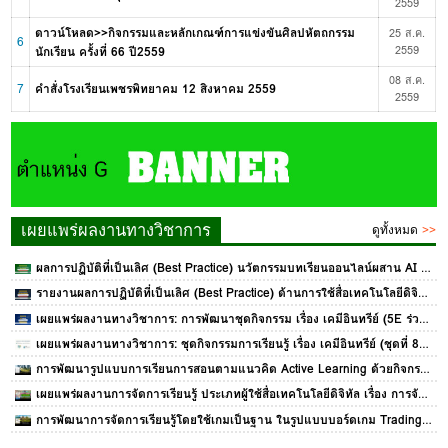
2559
ดาวน์โหลด>>กิจกรรมและหลักเกณฑ์การแข่งขันศิลปหัตถกรรม
25 ส.ค.
6
นักเรียน ครั้งที่ 66 ปี2559
2559
08 ส.ค.
7
คำสั่งโรงเรียนเพชรพิทยาคม 12 สิงหาคม 2559
2559
เผยแพร่ผลงานทางวิชาการ
ดูทั้งหมด
>>
ผลการปฏิบัติที่เป็นเลิศ (Best Practice) นวัตกรรมบทเรียนออนไลน์ผสาน AI ระบบ OBEC Content Center ประจำปี 2569 ครูมัลลิกา กันหา
รายงานผลการปฏิบัติที่เป็นเลิศ (Best Practice) ด้านการใช้สื่อเทคโนโลยีดิจิทัล OBEC Content Center ครูอภิสา แก้วฤๅชา ครูชำนาญการพิเศษ โรงเรียนเพชรพิทยาคม
เผยแพร่ผลงานทางวิชาการ: การพัฒนาชุดกิจกรรม เรื่อง เคมีอินทรีย์ (5E ร่วมกับสะเต็มศึกษา) โดย นางสาวขนิษฐา สุกใสเมือง
เผยแพร่ผลงานทางวิชาการ: ชุดกิจกรรมการเรียนรู้ เรื่อง เคมีอินทรีย์ (ชุดที่ 8) โดย ครูขนิษฐา สุกใสเมือง
การพัฒนารูปแบบการเรียนการสอนตามแนวคิด Active Learning ด้วยกิจกรรมการเรียนรู้แบบ MACCA MODEL เพื่อส่งเสริมสมรรถนะสำคัญของผู้เรียนด้านการคิดและการแก้ปัญหา รายวิชา การออกแบบและเทคโนโลยี 2 รหัสวิชา ว22104 ชั้นมัธยมศึกษาปีที่ 2
เผยแพร่ผลงานการจัดการเรียนรู้ ประเภทผู้ใช้สื่อเทคโนโลยีดิจิทัล เรื่อง การจัดกิจกรรมเกมการศึกษา “ชุดเกมโดมิโน่หรรษา” เพื่อส่งเสริมทักษะพื้นฐานทางคณิตศาสตร์ เรื่องการจดจำตัวเลขอารบิกและเลขไทย 1-10 สำหรับเด็กปฐมวัย โดยครูแสงทอง พรหมเศรณีย์
การพัฒนาการจัดการเรียนรู้โดยใช้เกมเป็นฐาน ในรูปแบบบอร์ดเกม Trading of Sukhothai หน่วยการเรียนรู้เรื่อง ประวัติศาสตร์สมัยสุโขทัย รายวิชา ประวัติศาสตร์ 1 รหัสวิชา ส21103 สำหรับชั้นมัธยมศึกษาปีที่ 1 นางสาวอภิสา แก้วฤาชา โรงเรียนเพชรพิทยาคม