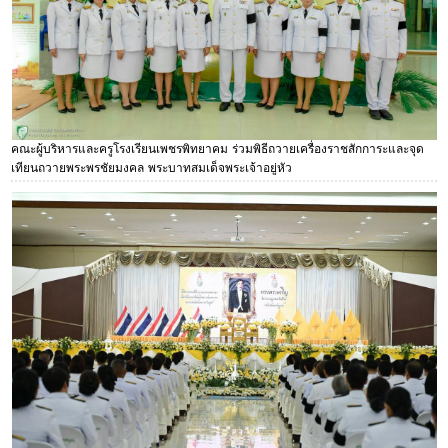
คณะผู้บริหารและครูโรงเรียนเพชรพิทยาคม ร่วมพิธีถวายเครื่องราชสักการะและจุด
เทียนถวายพระพรชัยมงคล พระบาทสมเด็จพระเจ้าอยู่หัว