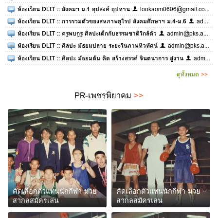
ห้องเรียน DLIT :: สังคมฯ ม.1 อุปสงค์ อุปทาน
lookaom0606@gmail.com
ห้องเรียน DLIT :: การรวมตัวของสหภาพยุโรป สังคมศึกษาฯ ม.4-ม.6
admin@pks.ac.th
ห้องเรียน DLIT :: ครูพบกูรู ศิลปะเด็กกับธรรมชาติใกล้ตัว
admin@pks.ac.th
ห้องเรียน DLIT :: ศิลปะ มัธยมปลาย ระยะในภาพทิวทัศน์
admin@pks.ac.th
ห้องเรียน DLIT :: ศิลปะ มัธยมต้น คิด สร้างสรรค์ จินตนาการ สู่งาน
admin@pks.ac.th
ดูทั้งหมด
>>
PR-เพชรพิยาคม
>>
คัดเลือกตัวแทนนักกีฬา มวย
คัดเลือกตัวแทนนักกีฬา มวย
สากลสมัครเล่น
สากลสมัครเล่น