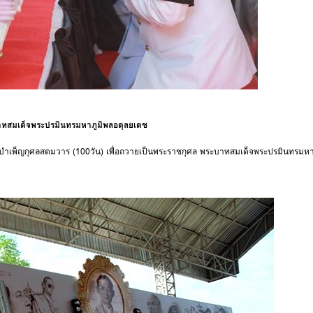
ะบาทสมเด็จพระปรมินทรมหาภูมิพลอดุลยเดช
ิธีบำเพ็ญกุศลสตมวาร (100วัน) เพื่อถวายเป็นพระราชกุศล พระบาทสมเด็จพระปรมินทรมห