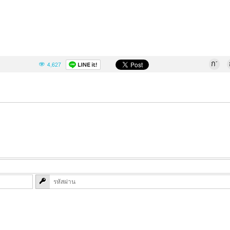
-
ก
4,627