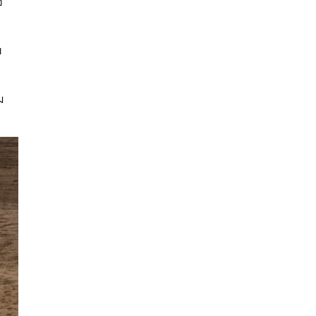
อ
ย
ม