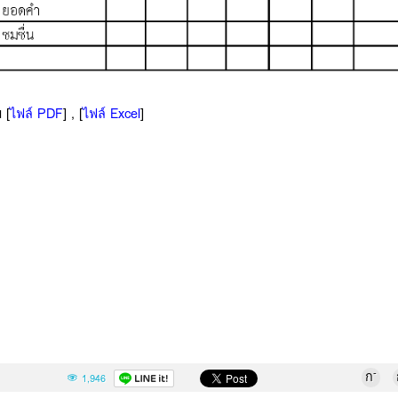
 [
ไฟล์ PDF
] , [
ไฟล์ Excel
]
-
ก
1,946