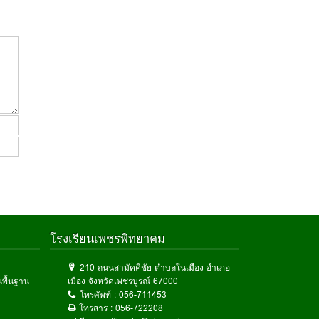
โรงเรียนเพชรพิทยาคม
210 ถนนสามัคคีชัย ตำบลในเมือง อำเภอ
พื้นฐาน
เมือง จังหวัดเพชรบูรณ์ 67000
โทรศัพท์ :
056-711453
โทรสาร :
056-722208