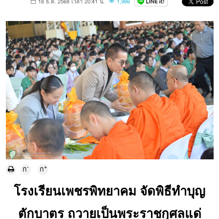
18 ธ.ค. 2568 เวลา 20:41 น.
1,986
-
+
ก
ก
โรงเรียนเพชรพิทยาคม จัดพิธีทำบุญ
ตักบาตร ถวายเป็นพระราชกุศลแด่