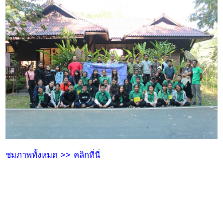
ชมภาพทั้งหมด >> คลิกที่นี่