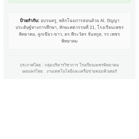
ป้ายกำกับ:
อบรมครู, พลิกโฉมการสอนด้วย AI, ปัญญา
ประดิษฐ์ทางการศึกษา, ทักษะศตวรรษที่ 21, โรงเรียนเพชร
พิทยาคม, ลูกเขียว-ขาว, ดร.พีระวัตร จันทกูล, รร.เพชร
พิทยาคม
ประกาศโดย : กลุ่มบริหารวิชาการ โรงเรียนเพชรพิทยาคม
เผยแพร่โดย : งานเทคโนโลยีและเครือข่ายคอมพิวเตอร์