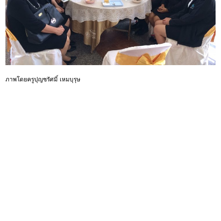
ภาพโดยครูปุญชรัศมิ์ เหมบุรุษ