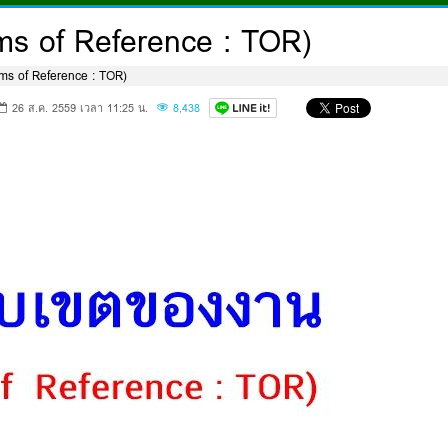
s of Reference : TOR)
ms of Reference : TOR)
26 ส.ค. 2559 เวลา 11:25 น.
8,438