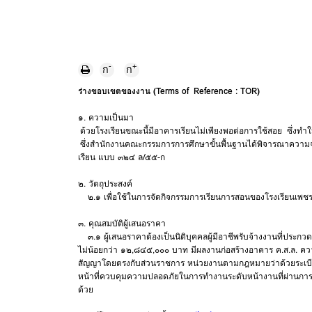
-
+
ก
ก
ร่างขอบเขตของงาน (Terms of Reference : TOR)
๑. ความเป็นมา
ด้วยโรงเรียนขณะนี้มีอาคารเรียนไม่เพียงพอต่อการใช้สอย ซึ่ง
ซึ่งสำนักงานคณะกรรมการการศึกษาขั้นพื้นฐานได้พิจารณาความจำ
เรียน แบบ ๓๒๔ ล/๕๕-ก
๒. วัตถุประสงค์
๒.๑ เพื่อใช้ในการจัดกิจกรรมการเรียนการสอนของโรงเรียนเพช
๓. คุณสมบัติผู้เสนอราคา
๓.๑ ผู้เสนอราคาต้องเป็นนิติบุคคลผู้มีอาชีพรับจ้างงานที่ประกวดร
ไม่น้อยกว่า ๑๒,๘๔๕,๐๐๐ บาท มีผลงานก่อสร้างอาคาร ค.ส.ล. ความส
สัญญาโดยตรงกับส่วนราชการ หน่วยงานตามกฎหมายว่าด้วยระเบียบบริ
หน้าที่ควบคุมความปลอดภัยในการทำงานระดับหน้างานที่ผ่านการ
ด้วย