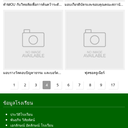
ทำMOU กับวิทยลัยเพื่อการค้นคว้าระดับรากฐาน มหาวิทยาลัยนเรศวร
มอบเกียรติบัตรและขอบคุณคณะสภานักเรียน ปีการศีกษา 2556
มอบรางวัลตอบปัญหาธรรม และบอร์ดนิเทศวันสำคัญทางศาสนา
ฟุลซอลจูเนียร์
1
2
3
4
5
6
7
8
9
17
ข้อมูลโรงเรียน
ประวัติโรงเรียน
พันธกิจ วิสัยทัศน์
เอกลักษณ์ อัตลักษณ์ โรงเรียน