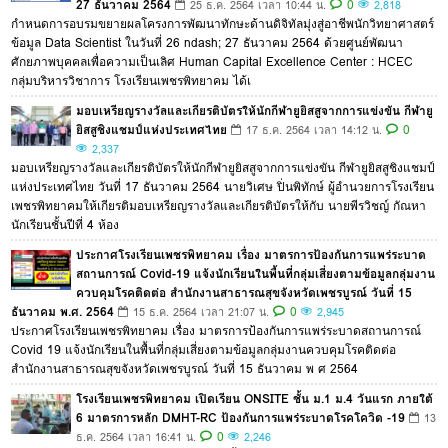
27 ธันวาคม 2564
0
25 ธ.ค. 2564 เวลา 10:44 น.
2,818
กำหนดการอบรมขยายผลโครงการพัฒนาทักษะด้านดิจิทัลมุ่งสู่อาชีพนักวิทยาศาสตร์
ข้อมูล Data Scientist ในวันที่ 26 ndash; 27 ธันวาคม 2564 ด้วยศูนย์พัฒนา
ศักยภาพบุคคลเพื่อความเป็นเลิศ Human Capital Excellence Center : HCEC
กลุ่มบริหารวิชาการ โรงเรียนเพชรพิทยาคม ได้เ
มอบเหรียญรางวัลและเกียรติบัตรให้นักกีฬายูยิสสูจากการแข่งขัน กีฬายู
ยิสสูชิงแชมป์แห่งประเทศไทย
0
17 ธ.ค. 2564 เวลา 14:12 น.
2,337
มอบเหรียญรางวัลและเกียรติบัตรให้นักกีฬายูยิสสูจากการแข่งขัน กีฬายูยิสสูชิงแชมป์
แห่งประเทศไทย วันที่ 17 ธันวาคม 2564 นายวิเศษ ปิ่นพิทักษ์ ผู้อำนวยการโรงเรียน
เพชรพิทยาคมให้เกียรติมอบเหรียญรางวัลและเกียรติบัตรให้กับ นายพีรวิชญ์ กัณหา
นักเรียนชั้นปีที่ 4 ห้อง
ประกาศโรงเรียนเพชรพิทยาคม เรื่อง มาตรการป้องกันการแพร่ระบาด
สถานการณ์ Covid-19 แจ้งนักเรียนในพื้นที่กลุ่มเสี่ยงตามข้อมูลกลุ่มงาน
ควบคุมโรคติดต่อ สำนักงานสาธารณสุขจังหวัดเพชรบูรณ์ วันที่ 15
ธันวาคม พ.ศ. 2564
0
15 ธ.ค. 2564 เวลา 21:07 น.
2,945
ประกาศโรงเรียนเพชรพิทยาคม เรื่อง มาตรการป้องกันการแพร่ระบาดสถานการณ์
Covid 19 แจ้งนักเรียนในพื้นที่กลุ่มเสี่ยงตามข้อมูลกลุ่มงานควบคุมโรคติดต่อ
สำนักงานสาธารณสุขจังหวัดเพชรบูรณ์ วันที่ 15 ธันวาคม พ ศ 2564
โรงเรียนเพชรพิทยาคม เปิดเรียน ONSITE ชั้น ม.1 ม.4 วันแรก ภายใต้
6 มาตรการหลัก DMHT-RC ป้องกันการแพร่ระบาดโรคโควิด -19
13
0
ธ.ค. 2564 เวลา 16:41 น.
2,246